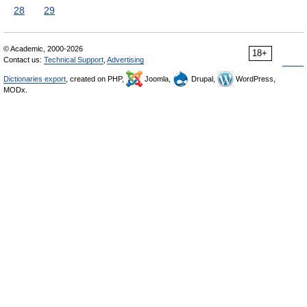
28
29
© Academic, 2000-2026
18+
Contact us:
Technical Support
,
Advertising
Dictionaries export
, created on PHP,
Joomla,
Drupal,
WordPress,
MODx.