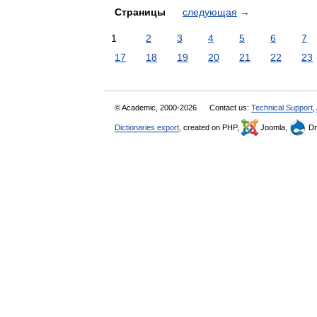
Страницы
следующая
→
1
2
3
4
5
6
7
17
18
19
20
21
22
23
© Academic, 2000-2026
Contact us:
Technical Support
,
Dictionaries export
, created on PHP,
Joomla,
Dr