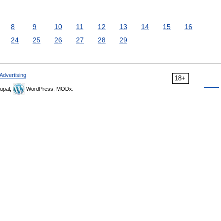
8
9
10
11
12
13
14
15
16
24
25
26
27
28
29
Advertising
18+
upal,
WordPress, MODx.