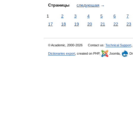
Страницы
следующая
→
1
2
3
4
5
6
7
17
18
19
20
21
22
23
© Academic, 2000-2026
Contact us:
Technical Support
,
Dictionaries export
, created on PHP,
Joomla,
Dr