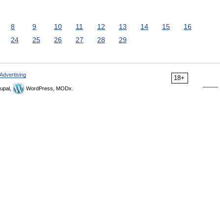
8
9
10
11
12
13
14
15
16
24
25
26
27
28
29
Advertising
18+
upal,
WordPress, MODx.