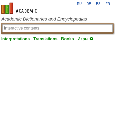
RU
DE
ES
FR
en-academic.com
Academic Dictionaries and Encyclopedias
Interpretations
Translations
Books
Игры ⚽