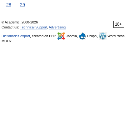
28
29
© Academic, 2000-2026
18+
Contact us:
Technical Support
,
Advertising
Dictionaries export
, created on PHP,
Joomla,
Drupal,
WordPress,
MODx.