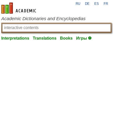
RU
DE
ES
FR
en-academic.com
Academic Dictionaries and Encyclopedias
Interpretations
Translations
Books
Игры ⚽