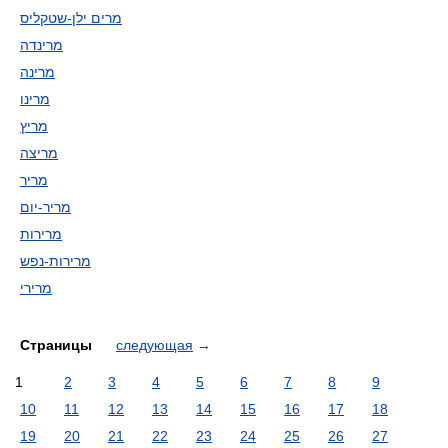
מרים ילן-שטקליס
מרינדה
מרינה
מרינו
מריץ
מריצה
מריר
מריר-יום
מרירות
מרירות-נפש
מרירי
Страницы
следующая
→
1
2
3
4
5
6
7
8
9
10
11
12
13
14
15
16
17
18
19
20
21
22
23
24
25
26
27