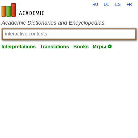
RU
DE
ES
FR
en-academic.com
Academic Dictionaries and Encyclopedias
Interpretations
Translations
Books
Игры ⚽