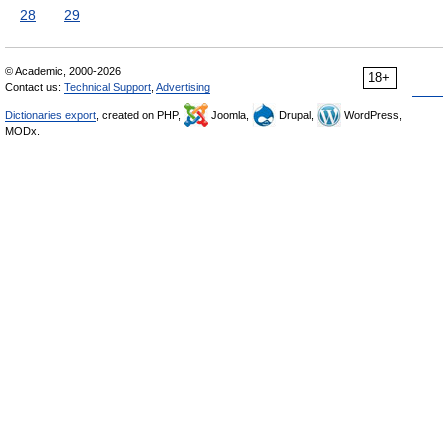
28
29
© Academic, 2000-2026
18+
Contact us:
Technical Support
,
Advertising
Dictionaries export
, created on PHP,
Joomla,
Drupal,
WordPress,
MODx.