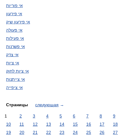
אי פוריות
אי פירעון
אי פירעון שיק
אי פעולה
אי פעילות
אי פשרנות
אי צדק
אי ציות
אי ציות לחוק
אי צייתנות
אי ציפייה
Страницы
следующая
→
1
2
3
4
5
6
7
8
9
10
11
12
13
14
15
16
17
18
19
20
21
22
23
24
25
26
27