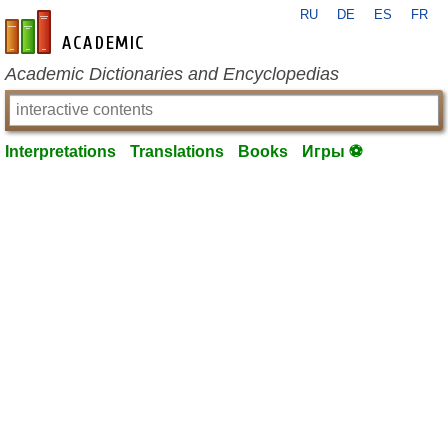
RU
DE
ES
FR
en-academic.com
Academic Dictionaries and Encyclopedias
Interpretations
Translations
Books
Игры ⚽