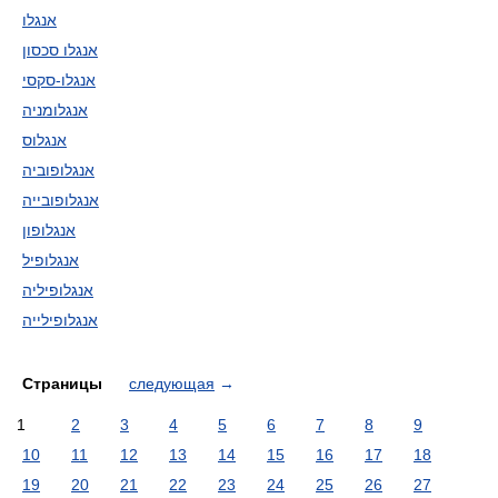
אנגלו
אנגלו סכסון
אנגלו-סקסי
אנגלומניה
אנגלוס
אנגלופוביה
אנגלופובייה
אנגלופון
אנגלופיל
אנגלופיליה
אנגלופילייה
Страницы
следующая
→
1
2
3
4
5
6
7
8
9
10
11
12
13
14
15
16
17
18
19
20
21
22
23
24
25
26
27