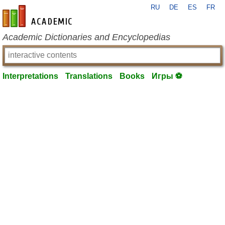
RU
DE
ES
FR
en-academic.com
Academic Dictionaries and Encyclopedias
Interpretations
Translations
Books
Игры ⚽