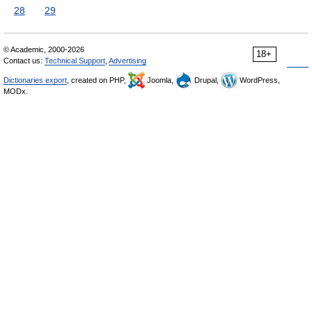
28
29
© Academic, 2000-2026
18+
Contact us:
Technical Support
,
Advertising
Dictionaries export
, created on PHP,
Joomla,
Drupal,
WordPress,
MODx.