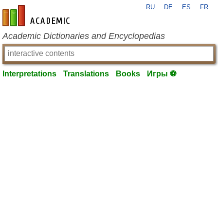
RU
DE
ES
FR
en-academic.com
Academic Dictionaries and Encyclopedias
Interpretations
Translations
Books
Игры ⚽