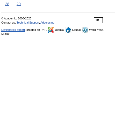
28
29
© Academic, 2000-2026
18+
Contact us:
Technical Support
,
Advertising
Dictionaries export
, created on PHP,
Joomla,
Drupal,
WordPress,
MODx.