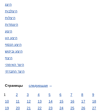
היצג
היצלבות
היצלות
היצמדות
היצע
היצע הון
היצע הכסף
היצע וביקוש
היצף
היצר האימהי
היצר החברתי
Страницы
следующая
→
1
2
3
4
5
6
7
8
9
10
11
12
13
14
15
16
17
18
19
20
21
22
23
24
25
26
27