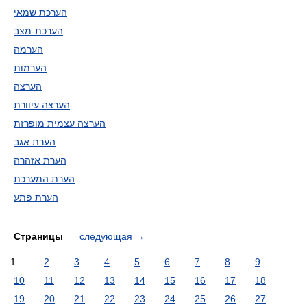
הערכת שמאי
הערכת-מצב
הערמה
הערמות
הערצה
הערצה עיוורת
הערצה עצמית מופרזת
הערת אגב
הערת אזהרה
הערת המערכת
הערת פתע
Страницы
следующая
→
1
2
3
4
5
6
7
8
9
10
11
12
13
14
15
16
17
18
19
20
21
22
23
24
25
26
27