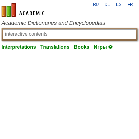
RU
DE
ES
FR
en-academic.com
Academic Dictionaries and Encyclopedias
Interpretations
Translations
Books
Игры ⚽