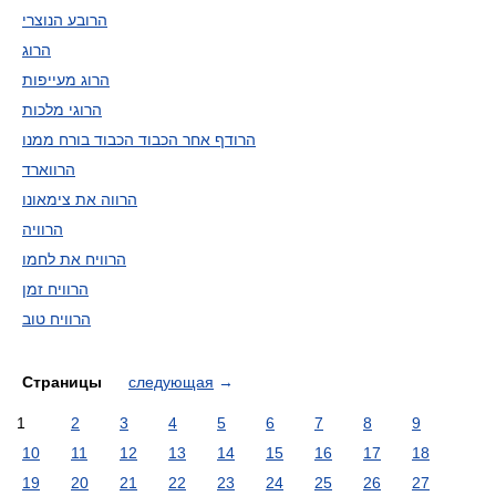
הרובע הנוצרי
הרוג
הרוג מעייפות
הרוגי מלכות
הרודף אחר הכבוד הכבוד בורח ממנו
הרווארד
הרווה את צימאונו
הרוויה
הרוויח את לחמו
הרוויח זמן
הרוויח טוב
Страницы
следующая
→
1
2
3
4
5
6
7
8
9
10
11
12
13
14
15
16
17
18
19
20
21
22
23
24
25
26
27