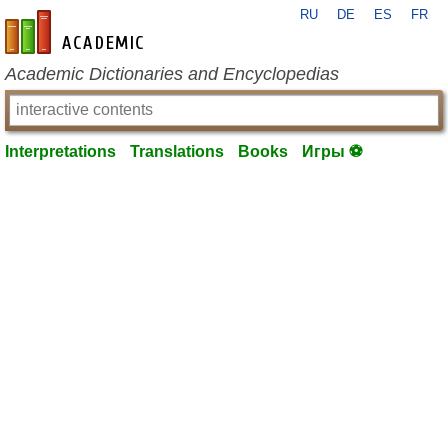
RU
DE
ES
FR
en-academic.com
Academic Dictionaries and Encyclopedias
Interpretations
Translations
Books
Игры ⚽