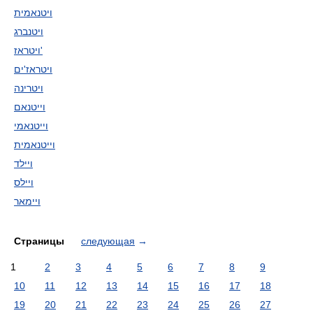
ויטנאמית
ויטנברג
ויטראז'
ויטראז'ים
ויטרינה
וייטנאם
וייטנאמי
וייטנאמית
ויילד
ויילס
ויימאר
Страницы
следующая
→
1
2
3
4
5
6
7
8
9
10
11
12
13
14
15
16
17
18
19
20
21
22
23
24
25
26
27