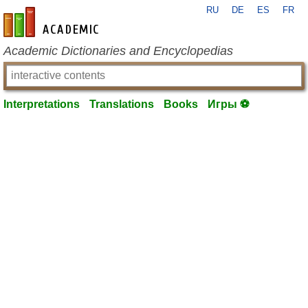
RU
DE
ES
FR
en-academic.com
Academic Dictionaries and Encyclopedias
Interpretations
Translations
Books
Игры ⚽