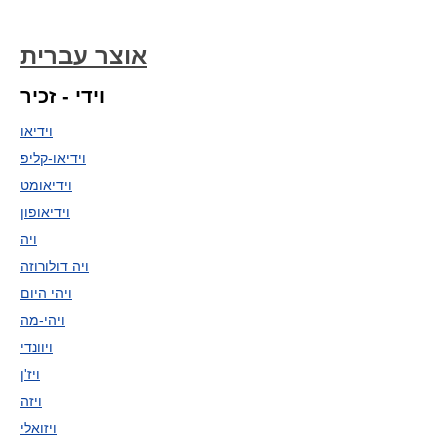
אוצר עברית
וידי - זכיר
וידיאו
וידיאו-קליפ
וידיאומט
וידיאופון
ויה
ויה דולורוזה
ויהי היום
ויהי-מה
ויוונדי
ויז'ן
ויזה
ויזואלי