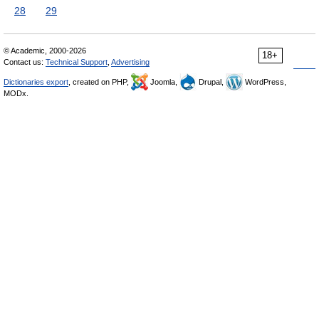
28
29
© Academic, 2000-2026
18+
Contact us:
Technical Support
,
Advertising
Dictionaries export
, created on PHP,
Joomla,
Drupal,
WordPress,
MODx.