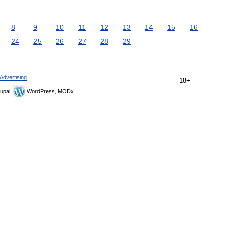
8
9
10
11
12
13
14
15
16
24
25
26
27
28
29
Advertising
18+
upal,
WordPress, MODx.