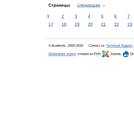
Страницы
следующая
→
1
2
3
4
5
6
7
17
18
19
20
21
22
23
© Academic, 2000-2026
Contact us:
Technical Support
,
Dictionaries export
, created on PHP,
Joomla,
Dr