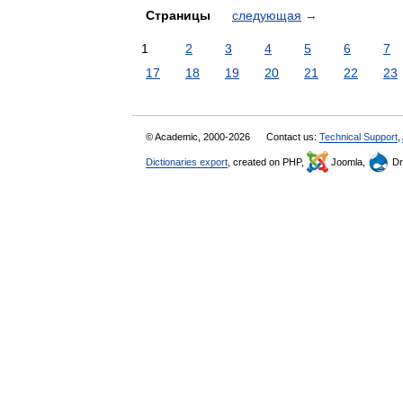
Страницы
следующая
→
1
2
3
4
5
6
7
17
18
19
20
21
22
23
© Academic, 2000-2026
Contact us:
Technical Support
,
Dictionaries export
, created on PHP,
Joomla,
Dr