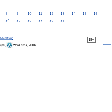
8
9
10
11
12
13
14
15
16
24
25
26
27
28
29
Advertising
18+
upal,
WordPress, MODx.