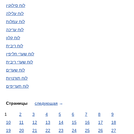
לוח סילוקין
לוח עלילה
לוח עמלות
לוח עריכה
לוח קלון
לוח ריבית
לוח שערי חליפין
לוח שערי ריבית
לוח שערים
לוח תורנויות
לוח תעריפים
Страницы
следующая
→
1
2
3
4
5
6
7
8
9
10
11
12
13
14
15
16
17
18
19
20
21
22
23
24
25
26
27