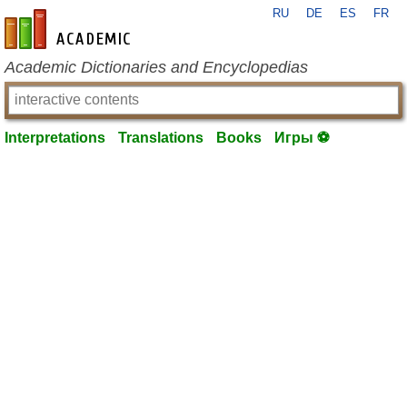
RU
DE
ES
FR
en-academic.com
Academic Dictionaries and Encyclopedias
Interpretations
Translations
Books
Игры ⚽