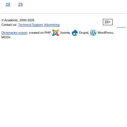
28
29
© Academic, 2000-2026
18+
Contact us:
Technical Support
,
Advertising
Dictionaries export
, created on PHP,
Joomla,
Drupal,
WordPress,
MODx.