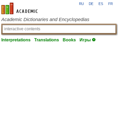
RU
DE
ES
FR
en-academic.com
Academic Dictionaries and Encyclopedias
Interpretations
Translations
Books
Игры ⚽