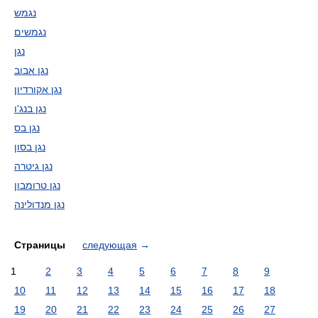
נגמש
נגמשים
נגן
נגן אבוב
נגן אקורדיון
נגן בנג'ו
נגן בס
נגן בסון
נגן גיטרה
נגן טרומבון
נגן מנדולינה
Страницы
следующая
→
1
2
3
4
5
6
7
8
9
10
11
12
13
14
15
16
17
18
19
20
21
22
23
24
25
26
27