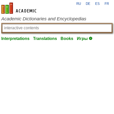
RU
DE
ES
FR
en-academic.com
Academic Dictionaries and Encyclopedias
Interpretations
Translations
Books
Игры ⚽