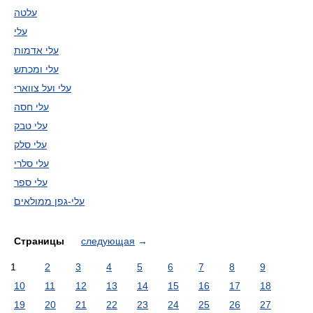
עלטה
עלי
עלי אדמות
עלי ומכתש
עלי ועל צווארי
עלי חסה
עלי טבק
עלי סלק
עלי סלרי
עלי ספר
עלי-גפן ממולאים
Страницы
следующая
→
1
2
3
4
5
6
7
8
9
10
11
12
13
14
15
16
17
18
19
20
21
22
23
24
25
26
27