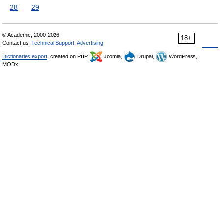
28
29
© Academic, 2000-2026
18+
Contact us:
Technical Support
,
Advertising
Dictionaries export
, created on PHP,
Joomla,
Drupal,
WordPress,
MODx.