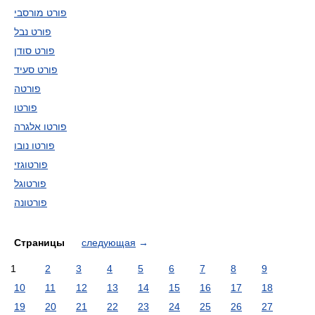
פורט מורסבי
פורט נבל
פורט סודן
פורט סעיד
פורטה
פורטו
פורטו אלגרה
פורטו נובו
פורטוגזי
פורטוגל
פורטונה
Страницы
следующая
→
1
2
3
4
5
6
7
8
9
10
11
12
13
14
15
16
17
18
19
20
21
22
23
24
25
26
27