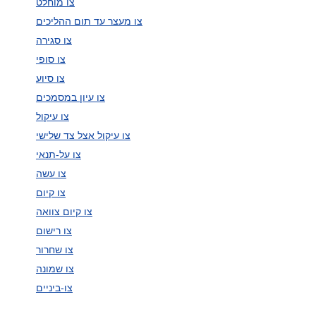
צו מוחלט
צו מעצר עד תום ההליכים
צו סגירה
צו סופי
צו סיוע
צו עיון במסמכים
צו עיקול
צו עיקול אצל צד שלישי
צו על-תנאי
צו עשה
צו קיום
צו קיום צוואה
צו רישום
צו שחרור
צו שמונה
צו-ביניים