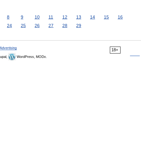
8
9
10
11
12
13
14
15
16
24
25
26
27
28
29
Advertising
18+
upal,
WordPress, MODx.