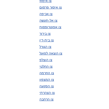
צו אימוץ
צו איסור פרסום
צו אכיפה
צו אל-תעשה
צו אפוטרופסות
צו בירור
צו בית-דין
צו הגורל
צו הוצאה לפועל
צו הוצלפ
צו החלטי
צו החרמה
צו המצפון
צו הפקעה
צו הצהרתי
צו הרחבה