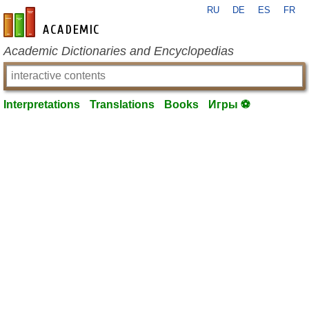
RU
DE
ES
FR
en-academic.com
Academic Dictionaries and Encyclopedias
Interpretations
Translations
Books
Игры ⚽