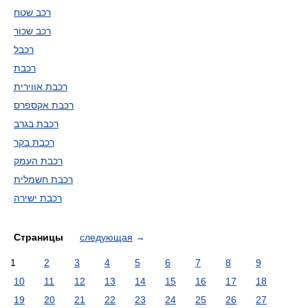
רכב שטח
רכב שכור
רכבל
רכבת
רכבת אווירית
רכבת אקספרס
רכבת בגרב
רכבת בקר
רכבת העמק
רכבת חשמלית
רכבת ישירה
Страницы
следующая
→
1
2
3
4
5
6
7
8
9
10
11
12
13
14
15
16
17
18
19
20
21
22
23
24
25
26
27